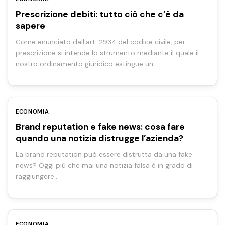
Prescrizione debiti: tutto ciò che c’è da
sapere
Come enunciato dall’art. 2934 del codice civile, per
prescrizione si intende lo strumento mediante il quale il
nostro ordinamento giuridico estingue un…
ECONOMIA
Brand reputation e fake news: cosa fare
quando una notizia distrugge l’azienda?
La brand reputation può essere distrutta da una fake
news? Oggi più che mai una notizia falsa è in grado di
raggiungere…
ECONOMIA