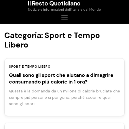
Il Resto Quotidiano
Skip
Notizie e informazioni dall'Italia e dal Mondo
to
content
Categoria:
Sport e Tempo
Libero
SPORT E TEMPO LIBERO
Quali sono gli sport che aiutano a dimagrire
consumando più calorie in 1 ora?
Questa è la domanda da un milione di calorie bruciate che
sempre più persone si pongono, perché scoprire quali
sono gli sport…