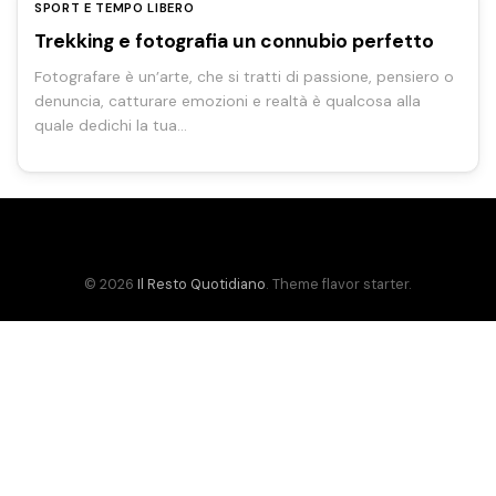
SPORT E TEMPO LIBERO
Trekking e fotografia un connubio perfetto
Fotografare è un’arte, che si tratti di passione, pensiero o
denuncia, catturare emozioni e realtà è qualcosa alla
quale dedichi la tua…
© 2026
Il Resto Quotidiano
. Theme flavor starter.