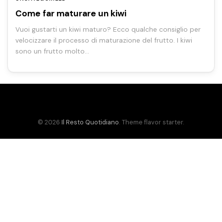
Come far maturare un kiwi
Vuoi gustarti un kiwi maturo? Ecco qualche consiglio per
velocizzare il processo di maturazione del frutto. I kiwi
sono un frutto molto…
© 2026
Il Resto Quotidiano
. Theme flavor starter.