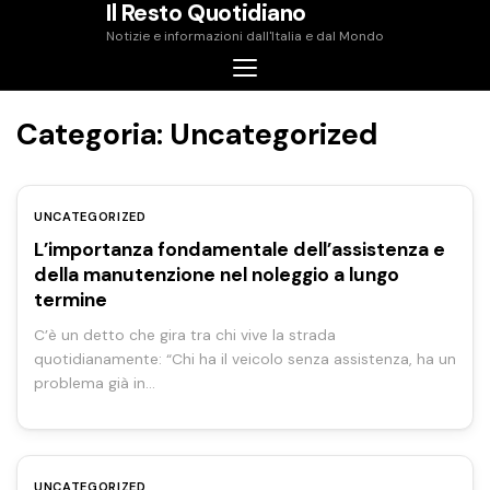
Il Resto Quotidiano
Skip
Notizie e informazioni dall'Italia e dal Mondo
to
content
Categoria:
Uncategorized
UNCATEGORIZED
L’importanza fondamentale dell’assistenza e
della manutenzione nel noleggio a lungo
termine
C’è un detto che gira tra chi vive la strada
quotidianamente: “Chi ha il veicolo senza assistenza, ha un
problema già in…
UNCATEGORIZED