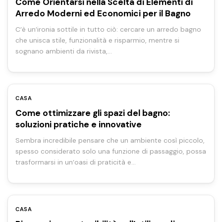
Come Orientarsi nella Scelta di Elementi di
Arredo Moderni ed Economici per il Bagno
C’è un’ironia sottile in tutto ciò: cercare un arredo bagno
che unisca stile, funzionalità e risparmio, mentre si
sognano ambienti da rivista,…
CASA
Come ottimizzare gli spazi del bagno:
soluzioni pratiche e innovative
Sembra incredibile pensare che un ambiente così piccolo,
spesso considerato solo una funzione di passaggio, possa
trasformarsi in un’oasi di praticità e…
CASA