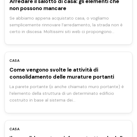
Arredare il salotto di casa: gli elementi che
non possono mancare
Se abbiamo appena acquistato casa, o vogliamo
semplicemente rinnovare l’arredamento, la strada non è
certo in discesa. Moltissimi siti web ci propongono…
CASA
Come vengono svolte le attività di
consolidamento delle murature portanti
La parete portante (o anche chiamato muro portante) è
l’elemento della struttura di un determinato edificio
costruito in base al sistema dei…
CASA