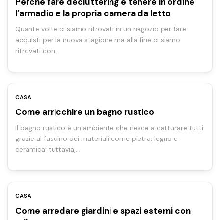
Perché fare decluttering e tenere in ordine
l’armadio e la propria camera da letto
Quante volte ci siamo ritrovati in un negozio per fare
acquisti per la nuova stagione ma alla fine ci siamo
ritrovati con…
CASA
Come arricchire un bagno rustico
Il bagno rustico è un ambiente che riesce a catturare tutti
grazie al fascino dei materiali come pietra, legno e
ceramica: tuttavia,…
CASA
Come arredare giardini e spazi esterni con