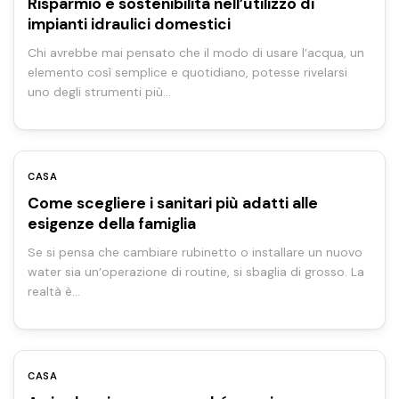
Risparmio e sostenibilità nell’utilizzo di
impianti idraulici domestici
Chi avrebbe mai pensato che il modo di usare l’acqua, un
elemento così semplice e quotidiano, potesse rivelarsi
uno degli strumenti più…
CASA
Come scegliere i sanitari più adatti alle
esigenze della famiglia
Se si pensa che cambiare rubinetto o installare un nuovo
water sia un’operazione di routine, si sbaglia di grosso. La
realtà è…
CASA