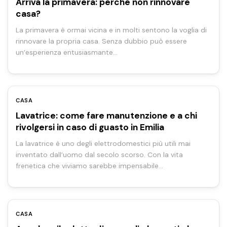
Arriva la primavera: perché non rinnovare
casa?
La primavera è ormai vicina e in molti sentono la voglia di
rinnovare la propria casa. Senza dubbio può essere
un’esperienza entusiasmante…
CASA
Lavatrice: come fare manutenzione e a chi
rivolgersi in caso di guasto in Emilia
La lavatrice è uno degli elettrodomestici più utili mai
inventato dall’uomo dal secolo scorso. Con la vita
frenetica che viviamo sarebbe impensabile…
CASA