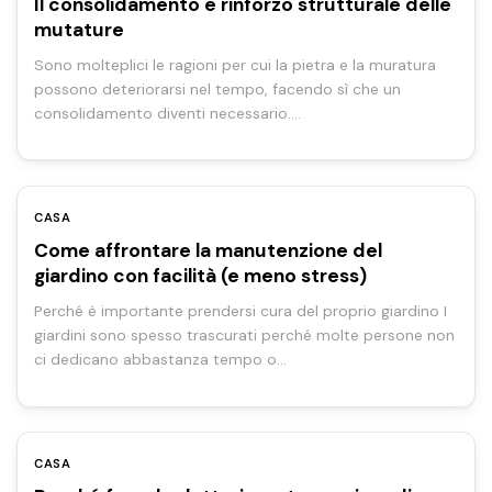
Il consolidamento e rinforzo strutturale delle
mutature
Sono molteplici le ragioni per cui la pietra e la muratura
possono deteriorarsi nel tempo, facendo sì che un
consolidamento diventi necessario.…
CASA
Come affrontare la manutenzione del
giardino con facilità (e meno stress)
Perché è importante prendersi cura del proprio giardino I
giardini sono spesso trascurati perché molte persone non
ci dedicano abbastanza tempo o…
CASA