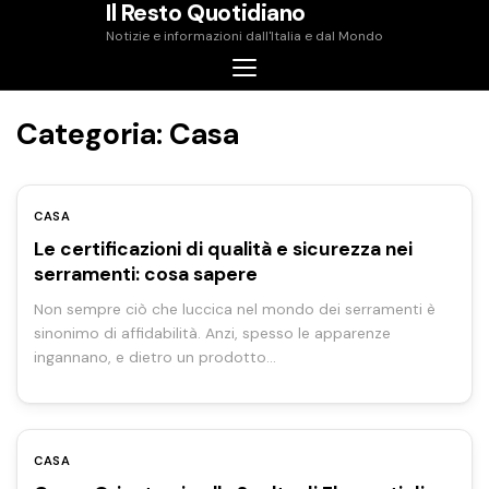
Il Resto Quotidiano
Skip
Notizie e informazioni dall'Italia e dal Mondo
to
content
Categoria:
Casa
CASA
Le certificazioni di qualità e sicurezza nei
serramenti: cosa sapere
Non sempre ciò che luccica nel mondo dei serramenti è
sinonimo di affidabilità. Anzi, spesso le apparenze
ingannano, e dietro un prodotto…
CASA