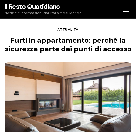
Skip
Il Resto Quotidiano
to
Notizie e informazioni dall'Italia e dal Mondo
content
ATTUALITÀ
Furti in appartamento: perché la
sicurezza parte dai punti di accesso