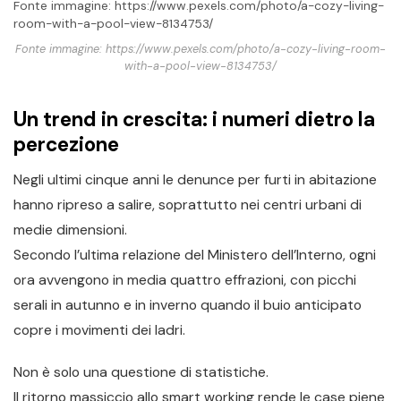
Fonte immagine: https://www.pexels.com/photo/a-cozy-living-
room-with-a-pool-view-8134753/
Fonte immagine: https://www.pexels.com/photo/a-cozy-living-room-
with-a-pool-view-8134753/
Un trend in crescita: i numeri dietro la
percezione
Negli ultimi cinque anni le denunce per furti in abitazione
hanno ripreso a salire, soprattutto nei centri urbani di
medie dimensioni.
Secondo l’ultima relazione del Ministero dell’Interno, ogni
ora avvengono in media quattro effrazioni, con picchi
serali in autunno e in inverno quando il buio anticipato
copre i movimenti dei ladri.
Non è solo una questione di statistiche.
Il ritorno massiccio allo smart working rende le case piene