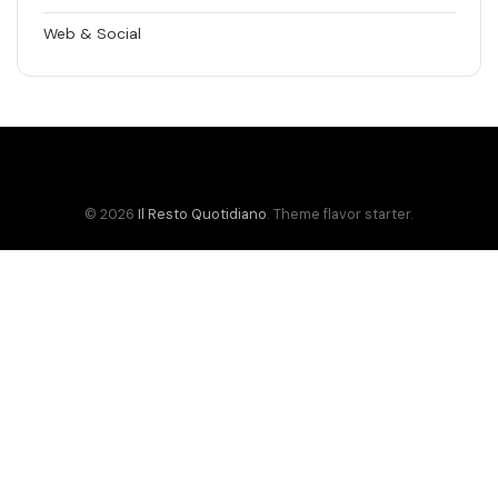
Web & Social
© 2026
Il Resto Quotidiano
. Theme flavor starter.