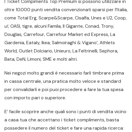
I Ticket Compiments Top Premium si possono utilizzare in
oltre 10.000 punti vendita convenzionati sparsi per l’Italia,
come Total Erg, Scarpe&Scarpe, Cisalfa, Unes e U2, Coop,
u!
, OASI, tigre, alcuni Famila, Il Gigante, Conad, Trony,
Douglas, Carrefour, Carrefour Market ed Express, La
Gardenia, Eataly, Ikea, Salmoiraghi & Vigano’, Athlets
World, Outlet Dolciario, Unieuro, La Feltrinelli, Sephora,
Bata, DeN, Limoni, SME e molti altri.
Nei negozi molto grandi è necessario farli timbrare prima
in cassa centrale, una pratica molto veloce e standard
per convalidarli e poi puoi procedere a fare la tua spesa
con importo pari o superiore.
E’ facile scoprire anche quali sono i punti di vendita vicino
a casa tua che accettano i ticket compliments, basta
possedere il numero del ticket e fare una rapida ricerca: