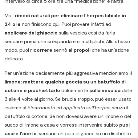
intervallo di circa 5 ore tra una “medicazione” e l’altra.
Ma i
rimedi naturali per eliminare l’herpes labiale in
24 ore
non finiscono qui. Puoi provare infatti ad
applicare del ghiaccio
sulla vescica così da farla
seccare prima che si espanda e si moltiplichi. Allo stesso
modo, puoi
ricorrere
sennò
al propoli
che ha un’azione
delicata.
Per un’azione decisamente più aggressiva menzioniamo
il
limone: mettere qualche goccia su un batuffolo di
cotone e picchiettarlo
dolcemente
sulla vescica
dalle
3 alle 4 volte al giorno. Se brucia troppo, può esser usato
insieme al
bicarbonato
ed
applicato sull’herpes
senza il
batuffolo di cotone. Se non dovessi avere un limone o del
succo di limone a casa e vorresti intervenire subito
puoi
usare l’aceto
: versane un paio di gocce su un dischetto