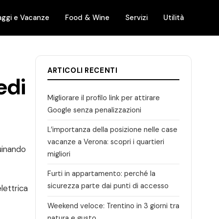
aggi e Vacanze
Food & Wine
Servizi
Utilità
ARTICOLI RECENTI
edi
Migliorare il profilo link per attirare
Google senza penalizzazioni
L’importanza della posizione nelle case
vacanze a Verona: scopri i quartieri
uinando
migliori
Furti in appartamento: perché la
sicurezza parte dai punti di accesso
elettrica
Weekend veloce: Trentino in 3 giorni tra
natura e gusto