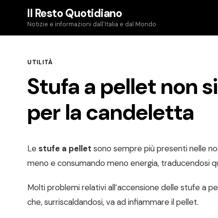
Skip
Il Resto Quotidiano
to
Notizie e informazioni dall'Italia e dal Mondo
content
UTILITÀ
Stufa a pellet non 
per la candeletta
Le
stufe a pellet
sono sempre più presenti nelle no
meno e consumando meno energia, traducendosi qu
Molti problemi relativi all’accensione delle stufe a pel
che, surriscaldandosi, va ad infiammare il pellet.