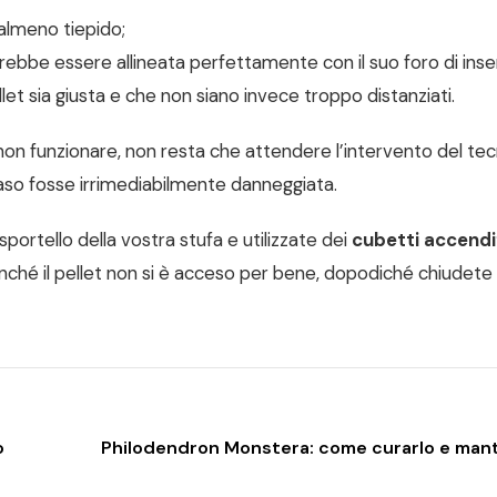
 almeno tiepido;
vrebbe essere allineata perfettamente con il suo foro di ins
llet sia giusta e che non siano invece troppo distanziati.
non funzionare, non resta che attendere l’intervento del tec
aso fosse irrimediabilmente danneggiata.
portello della vostra stufa e utilizzate dei
cubetti accend
finché il pellet non si è acceso per bene, dopodiché chiudete
o
Philodendron Monstera: come curarlo e mant