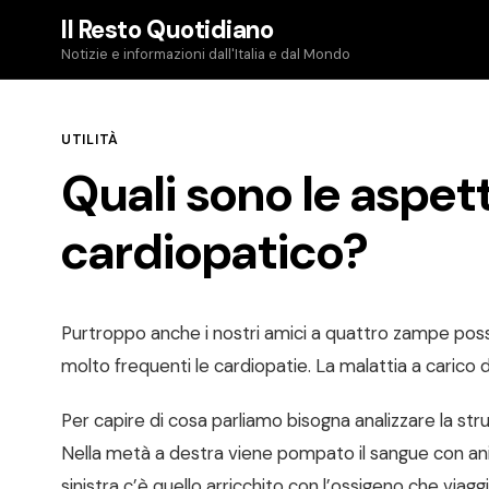
Skip
Il Resto Quotidiano
to
Notizie e informazioni dall'Italia e dal Mondo
content
UTILITÀ
Quali sono le aspett
cardiopatico?
Purtroppo anche i nostri amici a quattro zampe poss
molto frequenti le cardiopatie. La malattia a carico d
Per capire di cosa parliamo bisogna analizzare la stru
Nella metà a destra viene pompato il sangue con anid
sinistra c’è quello arricchito con l’ossigeno che viagg