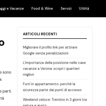
aggi e Vacanze
Food & Wine
Servizi
Utilità
ARTICOLI RECENTI
o
Migliorare il profilo link per attirare
Google senza penalizzazioni
L’importanza della posizione nelle case
vacanze a Verona: scopri i quartieri
te sono
migliori
a.
Furti in appartamento: perché la
sicurezza parte dai punti di accesso
 parti.
età
Weekend veloce: Trentino in 3 giorni tra
natura e gusto