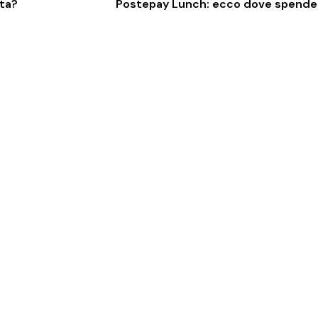
ita?
Postepay Lunch: ecco dove spender