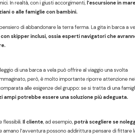
ci. In realtà, con i giusti accorgimenti,
l’escursione in mar
iani o alle famiglie con bambini.
ensiero di abbandonare la terra ferma. La gita in barca a ve
on skipper inclusi, ossia esperti navigatori che avranno
re.
eggio di una barca a vela può offrire al viaggio una svolta
 immaginato, però, è molto importante riporre attenzione nel
parata alle esigenze del gruppo: se si tratta di una famigl
azi ampi potrebbe essere una soluzione più adeguata.
flessibili.
Il cliente
, ad esempio,
potrà scegliere se nolegg
he amano l’avventura possono addirittura pensare di fittare 