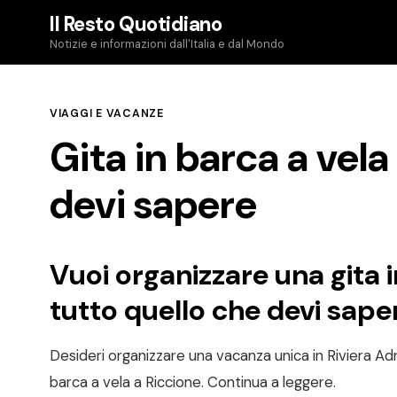
Skip
Il Resto Quotidiano
to
Notizie e informazioni dall'Italia e dal Mondo
content
VIAGGI E VACANZE
Gita in barca a vela
devi sapere
Vuoi organizzare una gita i
tutto quello che devi sape
Desideri organizzare una vacanza unica in Riviera Ad
barca a vela a Riccione. Continua a leggere.